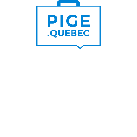
Trouver un pigiste
PLUS DE
Trouver des clients
15 000
PIGISTES & AGENCES
PLUS DE
5 000
PORTEURS DE PROJET
PLUS DE
200
NOUVEAUX
CONTRATS PAR MOIS
PLUS DE
6 000