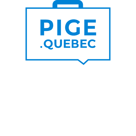
S DE
PLUS DE
000
200
NOUVEAUX
RTEURS DE PROJET
CONTRATS PAR MOIS
UNE SUR LE BLOGUE
SUIVEZ-NOU
nes raisons de privilégier les
Facebook
s d’un graphiste pigiste plutôt
LinkedIn
A
Twitter/X
her un rédacteur pigiste est
ble à l’utilisation de l’IA
Youtube
IA pour travailleur autonome
s un top pigiste!