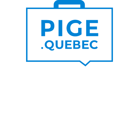
S DE
PLUS DE
000
200
NOUVEAUX
RTEURS DE PROJET
CONTRATS PAR MOIS
UNE SUR LE BLOGUE
SUIVEZ-NOU
nes raisons de privilégier les
Facebook
s d’un graphiste pigiste plutôt
LinkedIn
A
Twitter/X
her un rédacteur pigiste est
ble à l’utilisation de l’IA
Youtube
IA pour travailleur autonome
s un top pigiste!