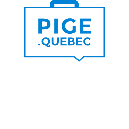
S DE
PLUS DE
000
200
NOUVEAUX
RTEURS DE PROJET
CONTRATS PAR MOIS
UNE SUR LE BLOGUE
SUIVEZ-NOU
nes raisons de privilégier les
Facebook
s d’un graphiste pigiste plutôt
LinkedIn
A
Twitter/X
her un rédacteur pigiste est
ble à l’utilisation de l’IA
Youtube
IA pour travailleur autonome
s un top pigiste!