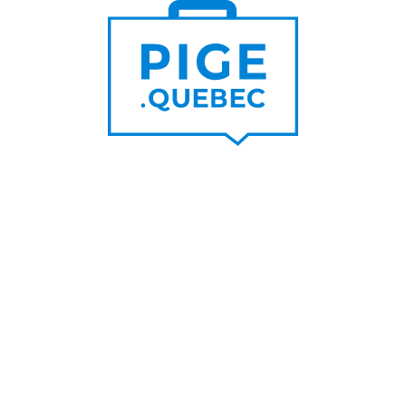
Trouver un pigiste
PLUS DE
Trouver des clients
15 000
PIGISTES & AGENCES
PLUS DE
5 000
PORTEURS DE PROJET
PLUS DE
200
NOUVEAUX
CONTRATS PAR MOIS
PLUS DE
6 000