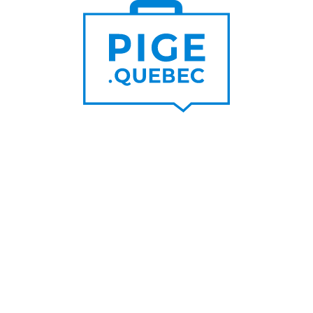
Trouver un pigiste
PLUS DE
Trouver des clients
15 000
PIGISTES & AGENCES
PLUS DE
5 000
PORTEURS DE PROJET
PLUS DE
200
NOUVEAUX
CONTRATS PAR MOIS
PLUS DE
6 000