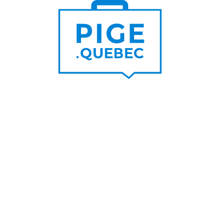
Trouver un pigiste
PLUS DE
Trouver des clients
15 000
PIGISTES & AGENCES
PLUS DE
5 000
PORTEURS DE PROJET
PLUS DE
200
NOUVEAUX
CONTRATS PAR MOIS
PLUS DE
6 000