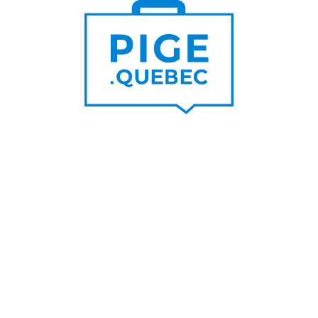
Trouver un pigiste
PLUS DE
Trouver des clients
15 000
PIGISTES & AGENCES
PLUS DE
5 000
PORTEURS DE PROJET
PLUS DE
200
NOUVEAUX
CONTRATS PAR MOIS
PLUS DE
6 000