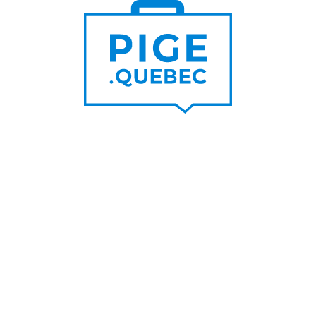
Trouver un pigiste
PLUS DE
Trouver des clients
15 000
PIGISTES & AGENCES
PLUS DE
5 000
PORTEURS DE PROJET
PLUS DE
200
NOUVEAUX
CONTRATS PAR MOIS
PLUS DE
6 000