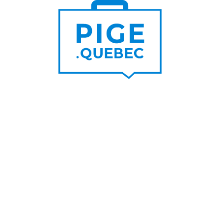
Trouver un pigiste
PLUS DE
Trouver des clients
15 000
PIGISTES & AGENCES
PLUS DE
5 000
PORTEURS DE PROJET
PLUS DE
200
NOUVEAUX
CONTRATS PAR MOIS
PLUS DE
6 000