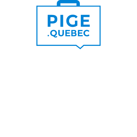
Trouver un pigiste
PLUS DE
Trouver des clients
15 000
PIGISTES & AGENCES
PLUS DE
5 000
PORTEURS DE PROJET
PLUS DE
200
NOUVEAUX
CONTRATS PAR MOIS
PLUS DE
6 000