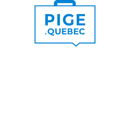
Trouver un pigiste
Trouver des clients
Offre de contrats à la pige
Tous les projets
FILTRE
Ville