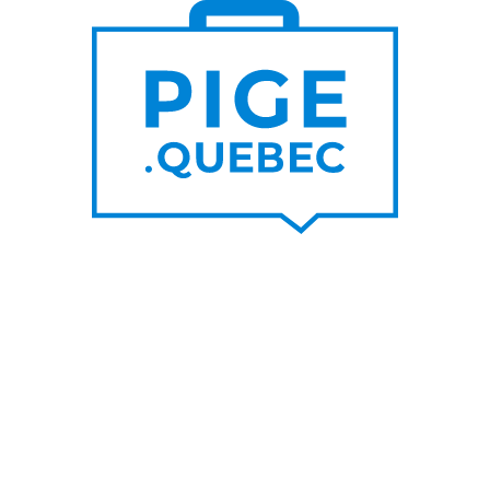
S DE
PLUS DE
000
200
NOUVEAUX
RTEURS DE PROJET
CONTRATS PAR MOIS
UNE SUR LE BLOGUE
SUIVEZ-NOU
nes raisons de privilégier les
Facebook
s d’un graphiste pigiste plutôt
LinkedIn
A
Twitter/X
her un rédacteur pigiste est
ble à l’utilisation de l’IA
Youtube
IA pour travailleur autonome