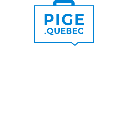
Trouver un pigiste
PLUS DE
Trouver des clients
15 000
PIGISTES & AGENCES
PLUS DE
5 000
PORTEURS DE PROJET
PLUS DE
200
NOUVEAUX
CONTRATS PAR MOIS
PLUS DE
6 000