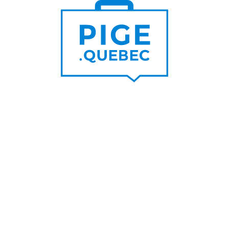
Trouver un pigiste
PLUS DE
Trouver des clients
15 000
PIGISTES & AGENCES
PLUS DE
5 000
PORTEURS DE PROJET
PLUS DE
200
NOUVEAUX
CONTRATS PAR MOIS
PLUS DE
6 000