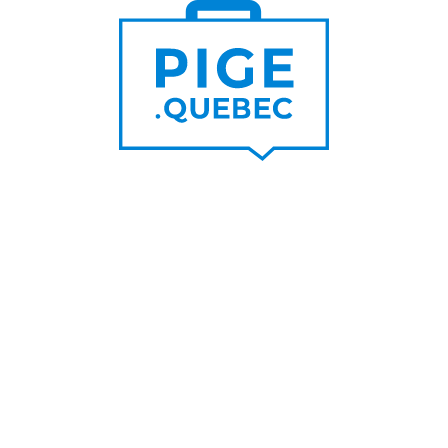
Trouver un pigiste
PLUS DE
Trouver des clients
15 000
PIGISTES & AGENCES
PLUS DE
5 000
PORTEURS DE PROJET
PLUS DE
200
NOUVEAUX
CONTRATS PAR MOIS
PLUS DE
6 000