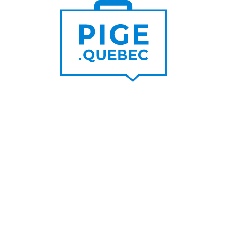
Trouver un pigiste
PLUS DE
Trouver des clients
15 000
PIGISTES & AGENCES
PLUS DE
5 000
PORTEURS DE PROJET
PLUS DE
200
NOUVEAUX
CONTRATS PAR MOIS
PLUS DE
6 000