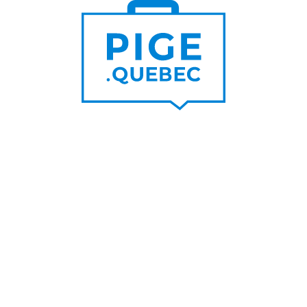
Trouver un pigiste
PLUS DE
Trouver des clients
15 000
PIGISTES & AGENCES
PLUS DE
5 000
PORTEURS DE PROJET
PLUS DE
200
NOUVEAUX
CONTRATS PAR MOIS
PLUS DE
6 000