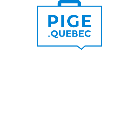
Trouver un pigiste
PLUS DE
Trouver des clients
15 000
PIGISTES & AGENCES
PLUS DE
5 000
PORTEURS DE PROJET
PLUS DE
200
NOUVEAUX
CONTRATS PAR MOIS
PLUS DE
6 000