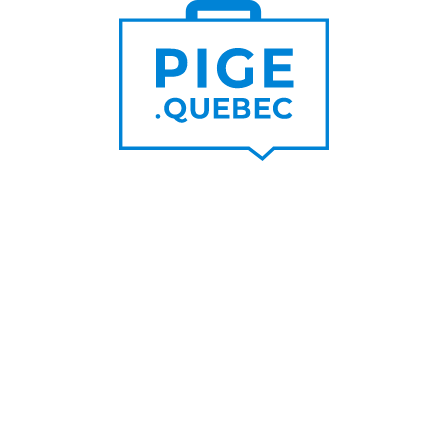
Trouver un pigiste
PLUS DE
Trouver des clients
15 000
PIGISTES & AGENCES
PLUS DE
5 000
PORTEURS DE PROJET
PLUS DE
200
NOUVEAUX
CONTRATS PAR MOIS
PLUS DE
6 000