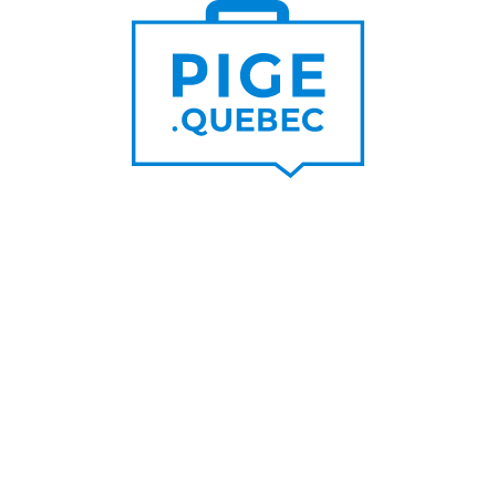
Trouver un pigiste
PLUS DE
Trouver des clients
15 000
PIGISTES & AGENCES
PLUS DE
5 000
PORTEURS DE PROJET
PLUS DE
200
NOUVEAUX
CONTRATS PAR MOIS
PLUS DE
6 000