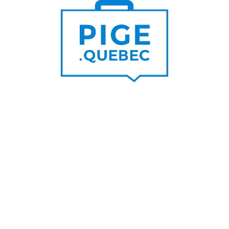
Trouver un pigiste
PLUS DE
Trouver des clients
15 000
PIGISTES & AGENCES
PLUS DE
5 000
PORTEURS DE PROJET
PLUS DE
200
NOUVEAUX
CONTRATS PAR MOIS
PLUS DE
6 000