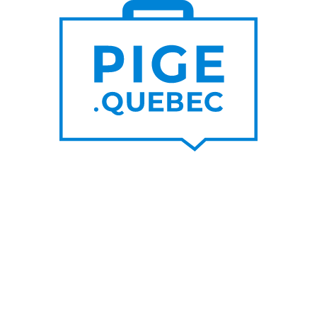
S DE
PLUS DE
000
200
NOUVEAUX
RTEURS DE PROJET
CONTRATS PAR MOIS
UNE SUR LE BLOGUE
SUIVEZ-NOU
nes raisons de privilégier les
Facebook
s d’un graphiste pigiste plutôt
LinkedIn
A
Twitter/X
her un rédacteur pigiste est
ble à l’utilisation de l’IA
Youtube
IA pour travailleur autonome
s un top pigiste!