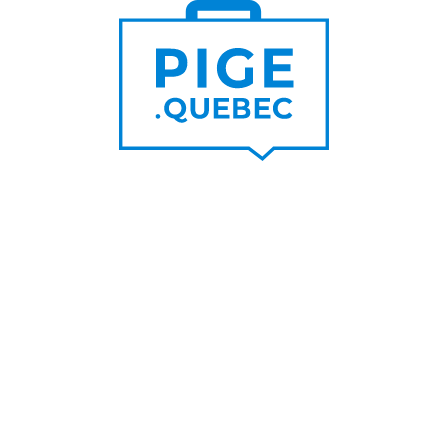
Trouver un pigiste
PLUS DE
Trouver des clients
15 000
PIGISTES & AGENCES
PLUS DE
5 000
PORTEURS DE PROJET
PLUS DE
200
NOUVEAUX
CONTRATS PAR MOIS
PLUS DE
6 000