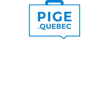
Trouver un pigiste
PLUS DE
Trouver des clients
15 000
PIGISTES & AGENCES
PLUS DE
5 000
PORTEURS DE PROJET
PLUS DE
200
NOUVEAUX
CONTRATS PAR MOIS
PLUS DE
6 000