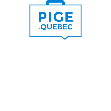
Trouver un pigiste
PLUS DE
Trouver des clients
15 000
PIGISTES & AGENCES
PLUS DE
5 000
PORTEURS DE PROJET
PLUS DE
200
NOUVEAUX
CONTRATS PAR MOIS
PLUS DE
6 000