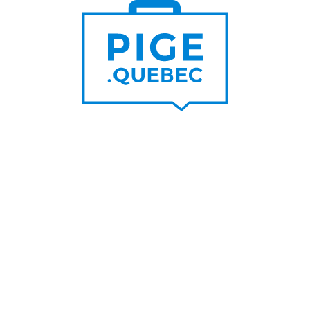
Trouver un pigiste
PLUS DE
Trouver des clients
15 000
PIGISTES & AGENCES
PLUS DE
5 000
PORTEURS DE PROJET
PLUS DE
200
NOUVEAUX
CONTRATS PAR MOIS
PLUS DE
6 000