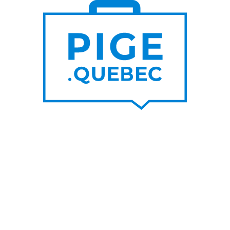
S DE
PLUS DE
000
200
NOUVEAUX
RTEURS DE PROJET
CONTRATS PAR MOIS
UNE SUR LE BLOGUE
SUIVEZ-NOU
nes raisons de privilégier les
Facebook
s d’un graphiste pigiste plutôt
LinkedIn
A
Twitter/X
her un rédacteur pigiste est
ble à l’utilisation de l’IA
Youtube
IA pour travailleur autonome
s un top pigiste!