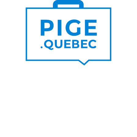
S DE
PLUS DE
000
200
NOUVEAUX
RTEURS DE PROJET
CONTRATS PAR MOIS
UNE SUR LE BLOGUE
SUIVEZ-NOU
nes raisons de privilégier les
Facebook
s d’un graphiste pigiste plutôt
LinkedIn
A
Twitter/X
her un rédacteur pigiste est
ble à l’utilisation de l’IA
Youtube
IA pour travailleur autonome
s un top pigiste!