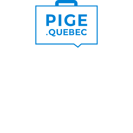
Trouver un pigiste
PLUS DE
Trouver des clients
15 000
PIGISTES & AGENCES
PLUS DE
5 000
PORTEURS DE PROJET
PLUS DE
200
NOUVEAUX
CONTRATS PAR MOIS
PLUS DE
6 000