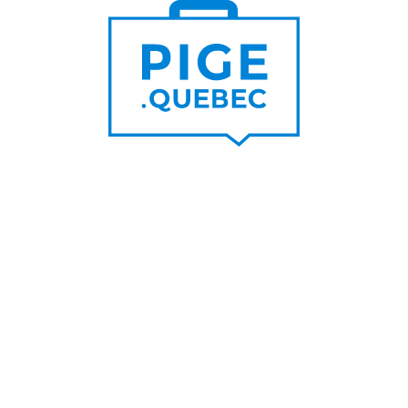
Trouver un pigiste
PLUS DE
Trouver des clients
15 000
PIGISTES & AGENCES
PLUS DE
5 000
PORTEURS DE PROJET
PLUS DE
200
NOUVEAUX
CONTRATS PAR MOIS
PLUS DE
6 000