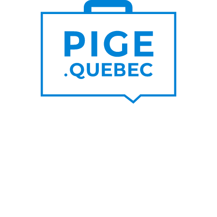
S DE
PLUS DE
000
200
NOUVEAUX
RTEURS DE PROJET
CONTRATS PAR MOIS
UNE SUR LE BLOGUE
SUIVEZ-NOU
nes raisons de privilégier les
Facebook
s d’un graphiste pigiste plutôt
LinkedIn
A
Twitter/X
her un rédacteur pigiste est
ble à l’utilisation de l’IA
Youtube
IA pour travailleur autonome
s un top pigiste!