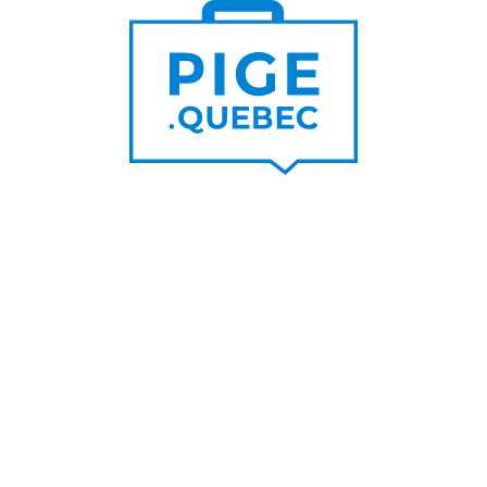
Trouver un pigiste
PLUS DE
Trouver des clients
15 000
PIGISTES & AGENCES
PLUS DE
5 000
PORTEURS DE PROJET
PLUS DE
200
NOUVEAUX
CONTRATS PAR MOIS
PLUS DE
6 000