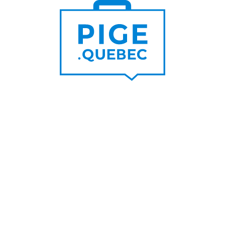
Trouver un pigiste
PLUS DE
Trouver des clients
15 000
PIGISTES & AGENCES
PLUS DE
5 000
PORTEURS DE PROJET
PLUS DE
200
NOUVEAUX
CONTRATS PAR MOIS
PLUS DE
6 000