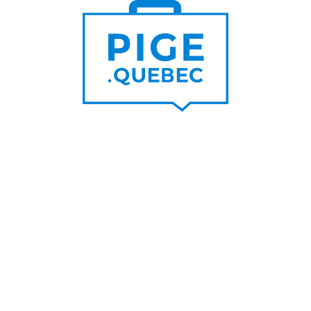
Trouver un pigiste
PLUS DE
Trouver des clients
15 000
PIGISTES & AGENCES
PLUS DE
5 000
PORTEURS DE PROJET
PLUS DE
200
NOUVEAUX
CONTRATS PAR MOIS
PLUS DE
6 000