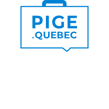
S DE
PLUS DE
000
200
NOUVEAUX
RTEURS DE PROJET
CONTRATS PAR MOIS
UNE SUR LE BLOGUE
SUIVEZ-NOU
nes raisons de privilégier les
Facebook
s d’un graphiste pigiste plutôt
LinkedIn
A
Twitter/X
her un rédacteur pigiste est
ble à l’utilisation de l’IA
Youtube
IA pour travailleur autonome
s un top pigiste!