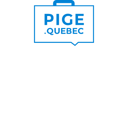
Trouver un pigiste
PLUS DE
Trouver des clients
15 000
PIGISTES & AGENCES
PLUS DE
5 000
PORTEURS DE PROJET
PLUS DE
200
NOUVEAUX
CONTRATS PAR MOIS
PLUS DE
6 000