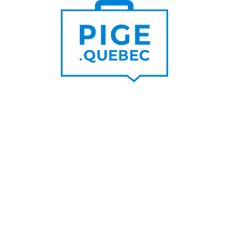
Trouver un pigiste
PLUS DE
Trouver des clients
15 000
PIGISTES & AGENCES
PLUS DE
5 000
PORTEURS DE PROJET
PLUS DE
200
NOUVEAUX
CONTRATS PAR MOIS
PLUS DE
6 000