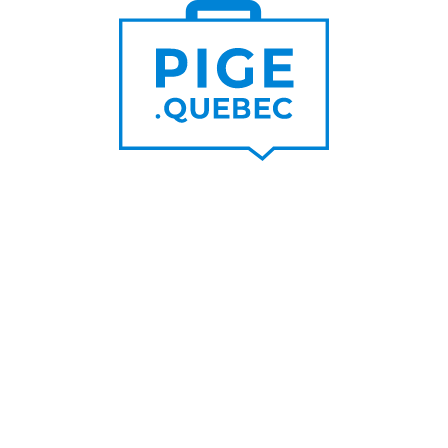
Trouver un pigiste
PLUS DE
Trouver des clients
15 000
PIGISTES & AGENCES
PLUS DE
5 000
PORTEURS DE PROJET
PLUS DE
200
NOUVEAUX
CONTRATS PAR MOIS
PLUS DE
6 000