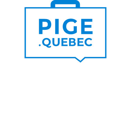
S DE
PLUS DE
000
200
NOUVEAUX
RTEURS DE PROJET
CONTRATS PAR MOIS
UNE SUR LE BLOGUE
SUIVEZ-NOU
nes raisons de privilégier les
Facebook
s d’un graphiste pigiste plutôt
LinkedIn
A
Twitter/X
her un rédacteur pigiste est
ble à l’utilisation de l’IA
Youtube
IA pour travailleur autonome
s un top pigiste!