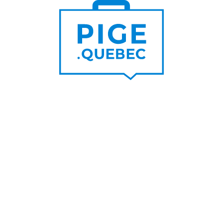
Trouver un pigiste
PLUS DE
Trouver des clients
15 000
PIGISTES & AGENCES
PLUS DE
5 000
PORTEURS DE PROJET
PLUS DE
200
NOUVEAUX
CONTRATS PAR MOIS
PLUS DE
6 000