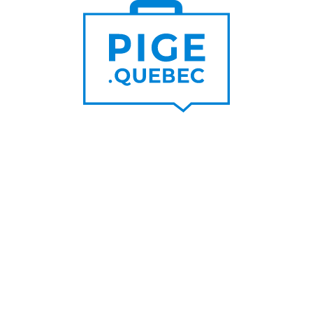
Trouver un pigiste
PLUS DE
Trouver des clients
15 000
PIGISTES & AGENCES
PLUS DE
5 000
PORTEURS DE PROJET
PLUS DE
200
NOUVEAUX
CONTRATS PAR MOIS
PLUS DE
6 000